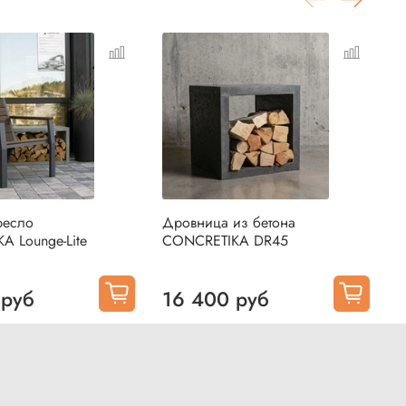
ресло
Дровница из бетона
С
A Lounge-Lite
CONCRETIKA DR45
з
S
 руб
16 400 руб