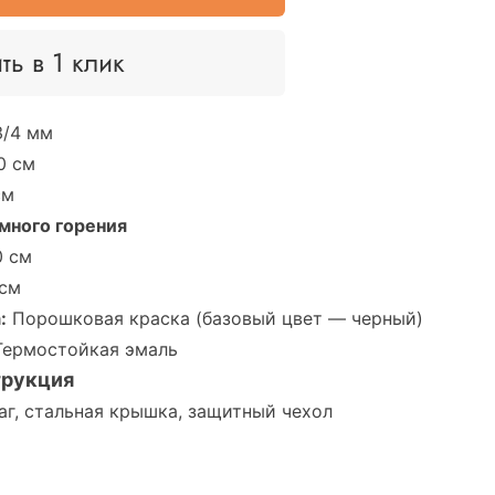
ть в 1 клик
3/4 мм
0 см
см
много горения
 см
см
:
Порошковая краска (базовый цвет — черный)
ермостойкая эмаль
трукция
г, стальная крышка, защитный чехол