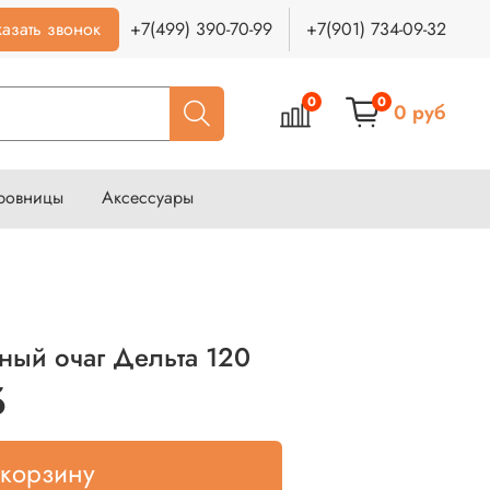
азать звонок
+7(499) 390-70-99
+7(901) 734-09-32
0
0
0 руб
ровницы
Аксессуары
ый очаг Дельта 120
б
 корзину