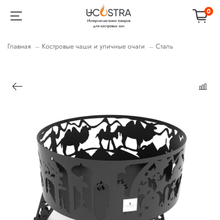
0
Главная
Костровые чаши и уличные очаги
Сталь