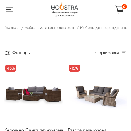
0
Главная
Мебель для костровых зон
Мебель для веранды и тер
Фильтры
Сортировка
-15%
-15%
Капучино Сингл лаунж-зона
Гляссе лаунж-зона