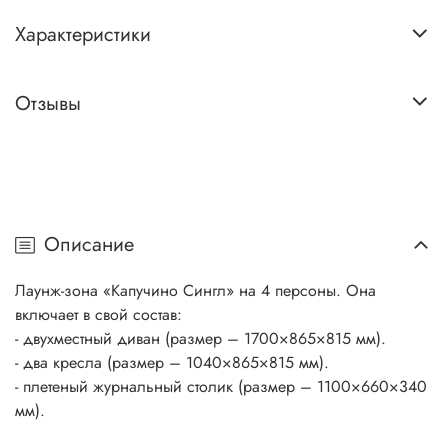
Характеристики
Отзывы
Описание
Лаунж-зона «Капучино Сингл» на 4 персоны. Она
включает в свой состав:
- двухместный диван (размер – 1700×865×815 мм).
- два кресла (размер – 1040×865×815 мм).
- плетеный журнальный столик (размер – 1100×660×340
мм).