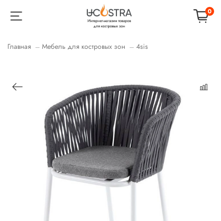
0
Главная
Мебель для костровых зон
4sis