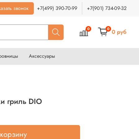
азать звонок
+7(499) 390-70-99
+7(901) 734-09-32
0
0
0 руб
ровницы
Аксессуары
и гриль DIO
 корзину