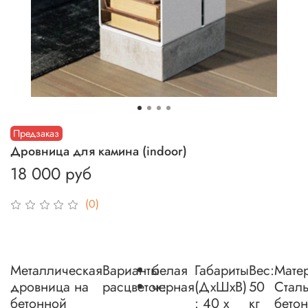
Предзаказ
Дровница для камина (indoor)
18 000 руб
(0)
Металлическая
Варианты
белая
Габариты
Вес:
Мате
дровница на
расцветок:
черная
(ДхШхВ)
50
Стал
бетонной
: 40 х
кг
бетон