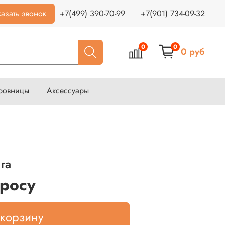
азать звонок
+7(499) 390-70-99
+7(901) 734-09-32
0
0
0 руб
ровницы
Аксессуары
га
просу
 корзину