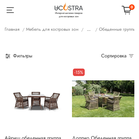
0
Главная
Мебель для костровых зон
...
Обеденные группы н
Фильтры
Сортировка
-15%
Айриш обеденная группа
Доппио Обеденная группа