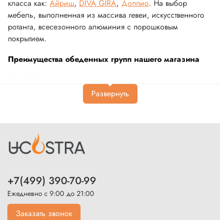
класса как:
Айриш
,
DIVA GIRA
,
Доппио
. На выбор
мебель, выполненная из массива гевеи, искусственного
ротанга, всесезонного алюминия с порошковым
покрытием.
Преимущества обеденных групп нашего магазина
Наборы изготовлены из износостойких,
неприхотливых в уходе природных и искусственных
материалов.
Они демонстрируют стойкость к нагрузкам, перепадам
температур, воздействию УФ-лучей, влаги.
Комплект обеденной мебели стол 4 стула имеет
оптимальную высоту и ширину, чтобы быть
одновременно мобильным и удобным.
+7(499) 390-70-99
Большой ассортимент цветов, дизайнов и материалов
позволит выбрать подходящий под интерьер или
Ежедневно с 9:00 до 21:00
экстерьер стол и стулья (4 шт.) по оптимальной цене.
Заказать звонок
Столешницы выполнены из ударопрочного