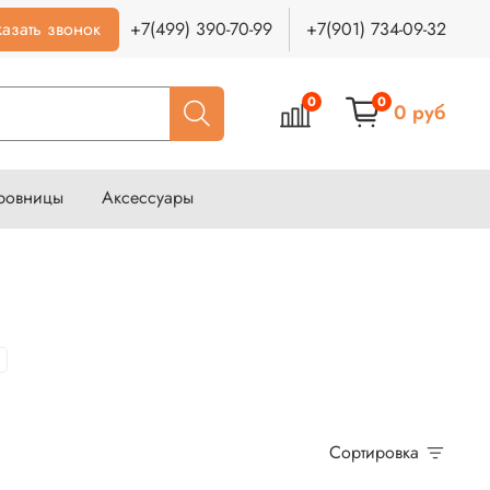
азать звонок
+7(499) 390-70-99
+7(901) 734-09-32
0
0
0 руб
ровницы
Аксессуары
Сортировка