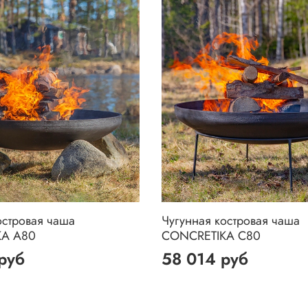
островая чаша
Чугунная костровая чаша
KA A80
CONCRETIKA C80
руб
58 014 руб