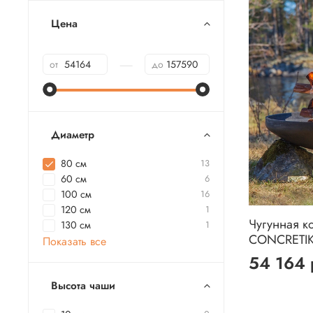
Цена
—
от
до
Диаметр
80 см
13
60 см
6
100 см
16
120 см
1
Чугунная к
130 см
1
CONCRETI
Показать все
54 164 
Высота чаши