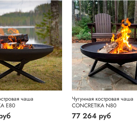
островая чаша
Чугунная костровая чаша
A E80
CONCRETIKA N80
руб
77 264 руб