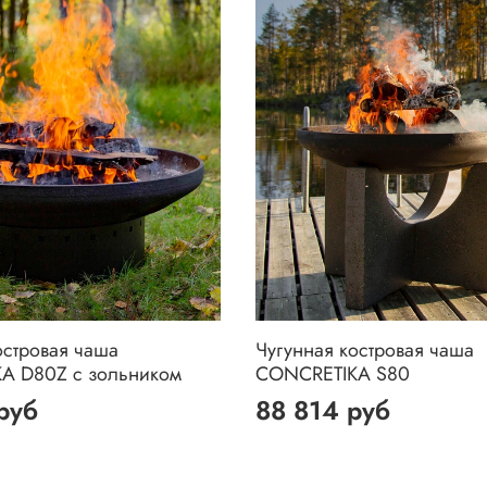
островая чаша
Чугунная костровая чаша
A D80Z с зольником
CONCRETIKA S80
руб
88 814 руб