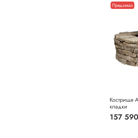
Предзаказ
Кострище А
кладки
157 590