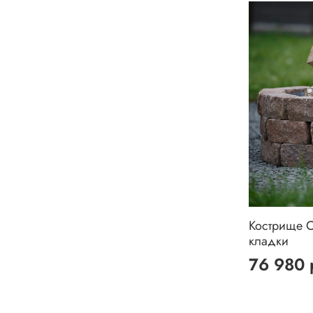
Кострище С
кладки
76 980 