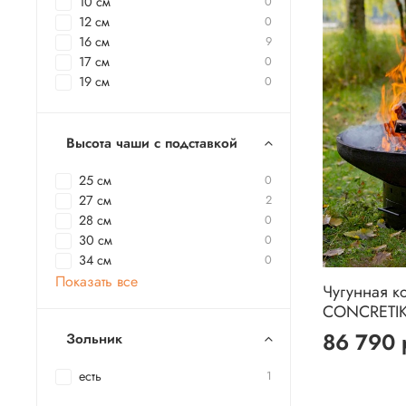
10 см
0
12 см
0
16 см
9
17 см
0
19 см
0
Высота чаши с подставкой
25 см
0
27 см
2
28 см
0
30 см
0
34 см
0
Показать все
Чугунная к
CONCRETIK
86 790 
Зольник
есть
1